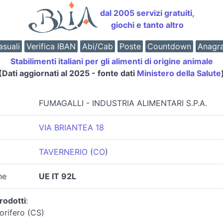
dal 2005 servizi gratuiti,
giochi e tanto altro
suali
Verifica IBAN
Abi/Cab
Poste
Countdown
Anagr
Stabilimenti italiani per gli alimenti di origine animale
(Dati aggiornati al 2025 - fonte dati
Ministero della Salute
FUMAGALLI - INDUSTRIA ALIMENTARI S.P.A.
VIA BRIANTEA 18
TAVERNERIO
(
CO
)
ne
UE IT 92L
rodotti
:
orifero (CS)