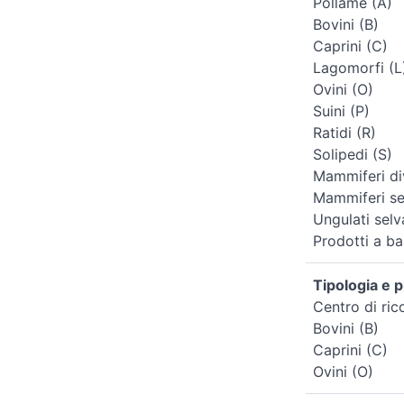
Pollame (A)
Bovini (B)
Caprini (C)
Lagomorfi (L
Ovini (O)
Suini (P)
Ratidi (R)
Solipedi (S)
Mammiferi div
Mammiferi sel
Ungulati selv
Prodotti a ba
Tipologia e p
Centro di ri
Bovini (B)
Caprini (C)
Ovini (O)