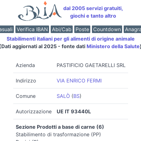
dal 2005 servizi gratuiti,
giochi e tanto altro
suali
Verifica IBAN
Abi/Cab
Poste
Countdown
Anagr
Stabilimenti italiani per gli alimenti di origine animale
(Dati aggiornati al 2025 - fonte dati
Ministero della Salute
Azienda
PASTIFICIO GAETARELLI SRL
Indirizzo
VIA ENRICO FERMI
Comune
SALÒ
(
BS
)
Autorizzazione
UE IT 93440L
Sezione Prodotti a base di carne (6)
Stabilimento di trasformazione (PP)