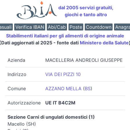
dal 2005 servizi gratuiti,
giochi e tanto altro
suali
Verifica IBAN
Abi/Cab
Poste
Countdown
Anagr
Stabilimenti italiani per gli alimenti di origine animale
(Dati aggiornati al 2025 - fonte dati
Ministero della Salute
Azienda
MACELLERIA ANDREOLI GIUSEPPE
Indirizzo
VIA DEI PIZZI 10
Comune
AZZANO MELLA
(
BS
)
Autorizzazione
UE IT B4C2M
Sezione Carni di ungulati domestici (1)
Macello (SH)