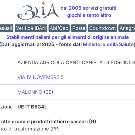
dal 2005 servizi gratuiti,
giochi e tanto altro
suali
Verifica IBAN
Abi/Cab
Poste
Countdown
Anagr
Stabilimenti italiani per gli alimenti di origine animale
(Dati aggiornati al 2025 - fonte dati
Ministero della Salute
AZIENDA AGRICOLA CANTI DANIELA DI PORCINI G
VIA IV NOVEMBRE 5
MALONNO
(
BS
)
azione
UE IT B5G4L
atte crudo e prodotti lattiero-caseari (9)
nto di trasformazione (PP)