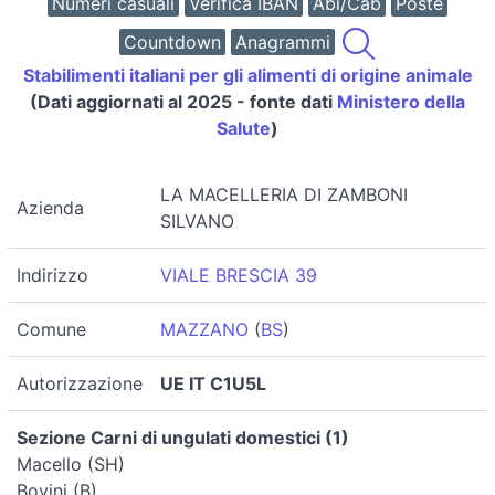
Numeri casuali
Verifica IBAN
Abi/Cab
Poste
Countdown
Anagrammi
Stabilimenti italiani per gli alimenti di origine animale
(Dati aggiornati al 2025 - fonte dati
Ministero della
Salute
)
LA MACELLERIA DI ZAMBONI
Azienda
SILVANO
Indirizzo
VIALE BRESCIA 39
Comune
MAZZANO
(
BS
)
Autorizzazione
UE IT C1U5L
Sezione Carni di ungulati domestici (1)
Macello (SH)
Bovini (B)