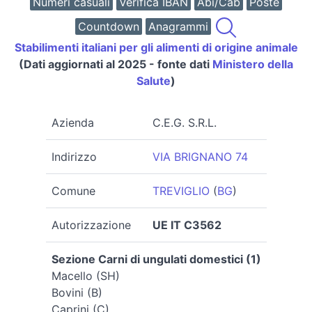
Numeri casuali
Verifica IBAN
Abi/Cab
Poste
Countdown
Anagrammi
Stabilimenti italiani per gli alimenti di origine animale
(Dati aggiornati al 2025 - fonte dati
Ministero della
Salute
)
Azienda
C.E.G. S.R.L.
Indirizzo
VIA BRIGNANO 74
Comune
TREVIGLIO
(
BG
)
Autorizzazione
UE IT C3562
Sezione Carni di ungulati domestici (1)
Macello (SH)
Bovini (B)
Caprini (C)