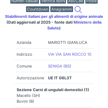
Numeri casuali
Verifica IBAN
Abi/Cab
Poste
Countdown
Anagrammi
Stabilimenti italiani per gli alimenti di origine animale
(Dati aggiornati al 2025 - fonte dati
Ministero della
Salute
)
Azienda
MARIOTTI GIANLUCA
Indirizzo
VIA VIA SAN ROCCO 10
Comune
SENIGA
(
BS
)
Autorizzazione
UE IT G6L3T
Sezione Carni di ungulati domestici (1)
Macello (SH)
Bovini (B)