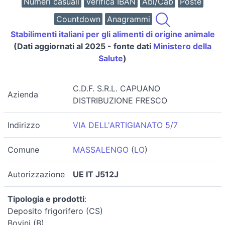
Numeri casuali
Verifica IBAN
Abi/Cab
Poste
Countdown
Anagrammi
Stabilimenti italiani per gli alimenti di origine animale
(Dati aggiornati al 2025 - fonte dati
Ministero della
Salute
)
C.D.F. S.R.L. CAPUANO
Azienda
DISTRIBUZIONE FRESCO
Indirizzo
VIA DELL'ARTIGIANATO 5/7
Comune
MASSALENGO
(
LO
)
Autorizzazione
UE IT J512J
Tipologia e prodotti
:
Deposito frigorifero (CS)
Bovini (B)