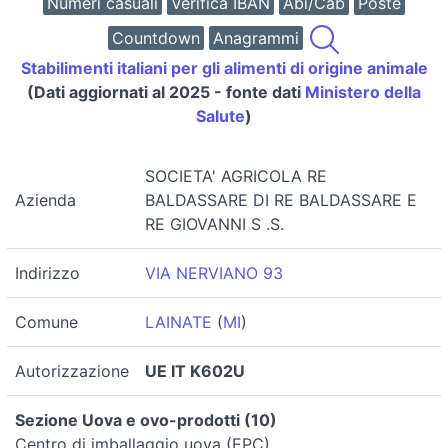
Numeri casuali
Verifica IBAN
Abi/Cab
Poste
Countdown
Anagrammi
Stabilimenti italiani per gli alimenti di origine animale
(Dati aggiornati al 2025 - fonte dati
Ministero della
Salute
)
SOCIETA' AGRICOLA RE
Azienda
BALDASSARE DI RE BALDASSARE E
RE GIOVANNI S .S.
Indirizzo
VIA NERVIANO 93
Comune
LAINATE
(
MI
)
Autorizzazione
UE IT K602U
Sezione Uova e ovo-prodotti (10)
Centro di imballaggio uova (EPC)