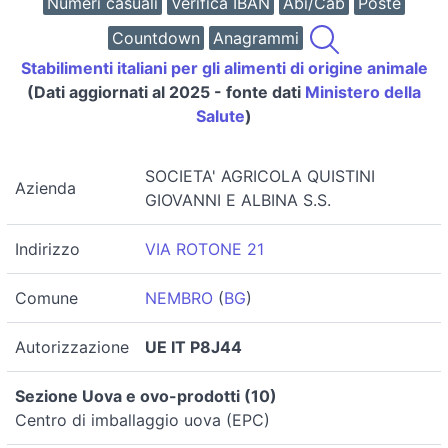
Numeri casuali
Verifica IBAN
Abi/Cab
Poste
Countdown
Anagrammi
Stabilimenti italiani per gli alimenti di origine animale
(Dati aggiornati al 2025 - fonte dati
Ministero della
Salute
)
SOCIETA' AGRICOLA QUISTINI
Azienda
GIOVANNI E ALBINA S.S.
Indirizzo
VIA ROTONE 21
Comune
NEMBRO
(
BG
)
Autorizzazione
UE IT P8J44
Sezione Uova e ovo-prodotti (10)
Centro di imballaggio uova (EPC)