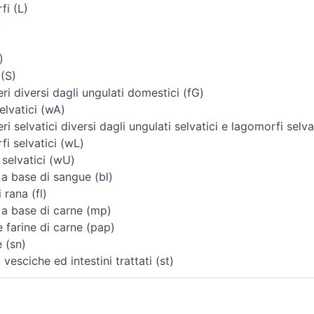
i (L)
)
)
 (S)
i diversi dagli ungulati domestici (fG)
elvatici (wA)
i selvatici diversi dagli ungulati selvatici e lagomorfi selva
i selvatici (wL)
 selvatici (wU)
 a base di sangue (bl)
 rana (fl)
 a base di carne (mp)
e farine di carne (pap)
 (sn)
vesciche ed intestini trattati (st)