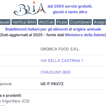
dal 2005 servizi gratuiti,
giochi e tanto altro
suali
Verifica IBAN
Abi/Cab
Poste
Countdown
Anagr
Stabilimenti italiani per gli alimenti di origine animale
(Dati aggiornati al 2025 - fonte dati
Ministero della Salute
OROBICA FOOD S.R.L.
VIA DELLA CASTRINA 1
CHIUDUNO
(
BG
)
zazione
UE IT P8X7Z
a e prodotti
:
 frigorifero (CS)