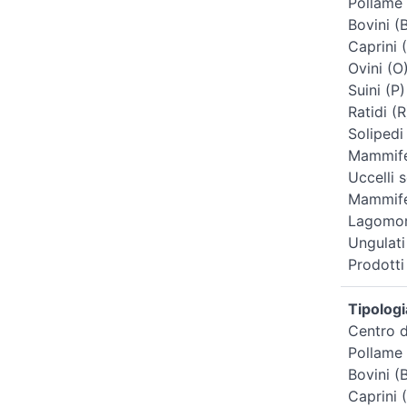
Pollame 
Bovini (
Caprini 
Ovini (O
Suini (P)
Ratidi (R
Solipedi
Mammifer
Uccelli s
Mammifer
Lagomorf
Ungulati
Prodotti
Tipologi
Centro d
Pollame 
Bovini (
Caprini 