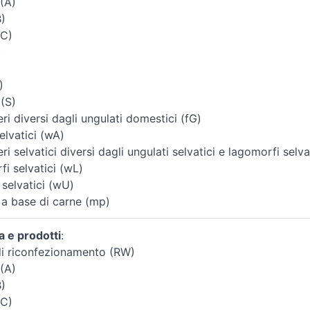
(A)
B)
(C)
)
)
 (S)
i diversi dagli ungulati domestici (fG)
elvatici (wA)
i selvatici diversi dagli ungulati selvatici e lagomorfi selva
i selvatici (wL)
 selvatici (wU)
 a base di carne (mp)
a e prodotti
:
i riconfezionamento (RW)
(A)
B)
(C)