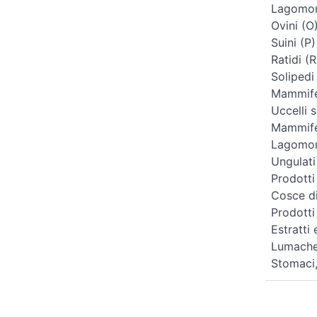
Lagomorf
Ovini (O
Suini (P)
Ratidi (R
Solipedi
Mammifer
Uccelli s
Mammifer
Lagomorf
Ungulati
Prodotti
Cosce di
Prodotti
Estratti 
Lumache
Stomaci, 