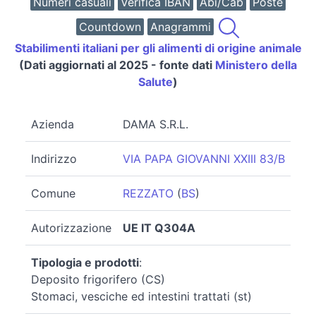
Numeri casuali
Verifica IBAN
Abi/Cab
Poste
Countdown
Anagrammi
Stabilimenti italiani per gli alimenti di origine animale
(Dati aggiornati al 2025 - fonte dati
Ministero della
Salute
)
Azienda
DAMA S.R.L.
Indirizzo
VIA PAPA GIOVANNI XXIII 83/B
Comune
REZZATO
(
BS
)
Autorizzazione
UE IT Q304A
Tipologia e prodotti
:
Deposito frigorifero (CS)
Stomaci, vesciche ed intestini trattati (st)