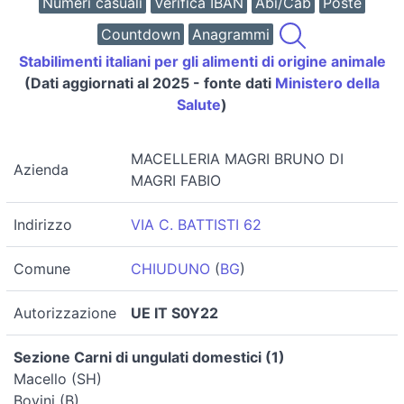
Numeri casuali
Verifica IBAN
Abi/Cab
Poste
Countdown
Anagrammi
Stabilimenti italiani per gli alimenti di origine animale
(Dati aggiornati al 2025 - fonte dati
Ministero della
Salute
)
MACELLERIA MAGRI BRUNO DI
Azienda
MAGRI FABIO
Indirizzo
VIA C. BATTISTI 62
Comune
CHIUDUNO
(
BG
)
Autorizzazione
UE IT S0Y22
Sezione Carni di ungulati domestici (1)
Macello (SH)
Bovini (B)