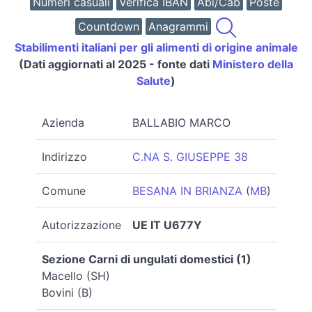
Numeri casuali
Verifica IBAN
Abi/Cab
Poste
Countdown
Anagrammi
Stabilimenti italiani per gli alimenti di origine animale
(Dati aggiornati al 2025 - fonte dati
Ministero della
Salute
)
Azienda
BALLABIO MARCO
Indirizzo
C.NA S. GIUSEPPE 38
Comune
BESANA IN BRIANZA
(
MB
)
Autorizzazione
UE IT U677Y
Sezione Carni di ungulati domestici (1)
Macello (SH)
Bovini (B)