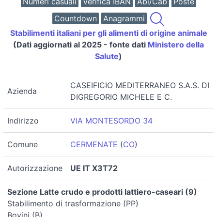
Numeri casuali
Verifica IBAN
Abi/Cab
Poste
Countdown
Anagrammi
Stabilimenti italiani per gli alimenti di origine animale
(Dati aggiornati al 2025 - fonte dati
Ministero della
Salute
)
CASEIFICIO MEDITERRANEO S.A.S. DI
Azienda
DIGREGORIO MICHELE E C.
Indirizzo
VIA MONTESORDO 34
Comune
CERMENATE
(
CO
)
Autorizzazione
UE IT X3T72
Sezione Latte crudo e prodotti lattiero-caseari (9)
Stabilimento di trasformazione (PP)
Bovini (B)