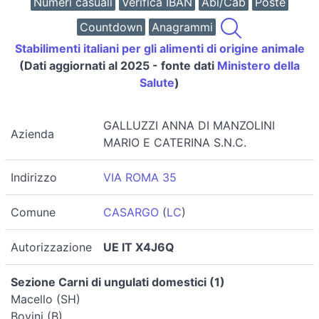
Numeri casuali
Verifica IBAN
Abi/Cab
Poste
Countdown
Anagrammi
Stabilimenti italiani per gli alimenti di origine animale
(Dati aggiornati al 2025 - fonte dati
Ministero della
Salute
)
GALLUZZI ANNA DI MANZOLINI
Azienda
MARIO E CATERINA S.N.C.
Indirizzo
VIA ROMA 35
Comune
CASARGO
(
LC
)
Autorizzazione
UE IT X4J6Q
Sezione Carni di ungulati domestici (1)
Macello (SH)
Bovini (B)