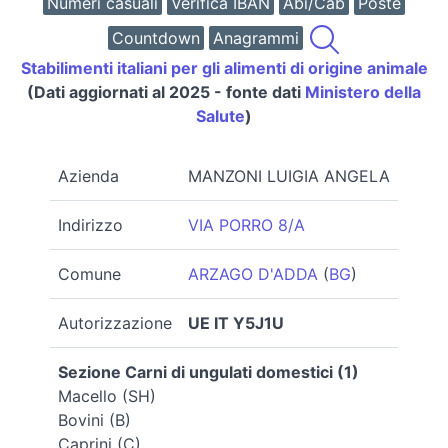
Numeri casuali
Verifica IBAN
Abi/Cab
Poste
Countdown
Anagrammi
Stabilimenti italiani per gli alimenti di origine animale
(Dati aggiornati al 2025 - fonte dati
Ministero della
Salute
)
Azienda
MANZONI LUIGIA ANGELA
Indirizzo
VIA PORRO 8/A
Comune
ARZAGO D'ADDA
(
BG
)
Autorizzazione
UE IT Y5J1U
Sezione Carni di ungulati domestici (1)
Macello (SH)
Bovini (B)
Caprini (C)