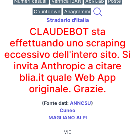
Numeri casuali
Verifica IBAN
Abi/Cab
Poste
Countdown
Anagrammi
Stradario d'Italia
CLAUDEBOT sta
effettuando uno scraping
eccessivo dell'intero sito. Si
invita Anthropic a citare
blia.it quale Web App
originale. Grazie.
(Fonte dati:
ANNCSU
)
Cuneo
MAGLIANO ALPI
VIE