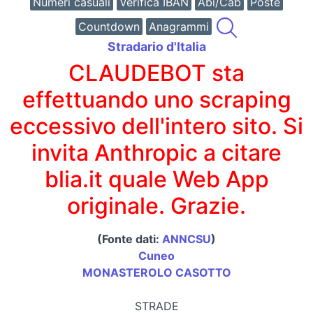
Numeri casuali
Verifica IBAN
Abi/Cab
Poste
Countdown
Anagrammi
Stradario d'Italia
CLAUDEBOT sta
effettuando uno scraping
eccessivo dell'intero sito. Si
invita Anthropic a citare
blia.it quale Web App
originale. Grazie.
(Fonte dati:
ANNCSU
)
Cuneo
MONASTEROLO CASOTTO
STRADE