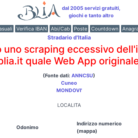
dal 2005 servizi gratuiti,
giochi e tanto altro
suali
Verifica IBAN
Abi/Cab
Poste
Countdown
Anagr
Stradario d'Italia
o scraping eccessivo dell'int
 blia.it quale Web App originale
(Fonte dati:
ANNCSU
)
Cuneo
MONDOVI'
LOCALITA
Indirizzo numerico
Odonimo
(mappa)