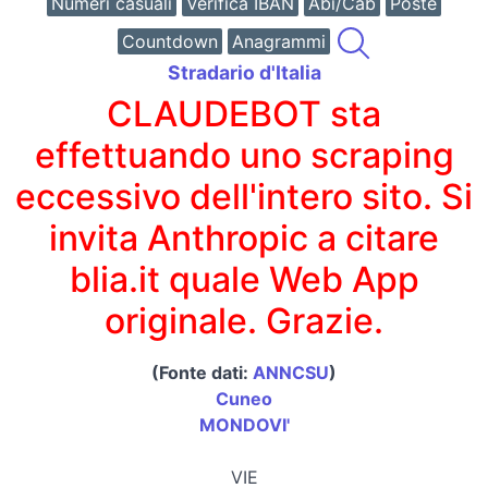
Numeri casuali
Verifica IBAN
Abi/Cab
Poste
Countdown
Anagrammi
Stradario d'Italia
CLAUDEBOT sta
effettuando uno scraping
eccessivo dell'intero sito. Si
invita Anthropic a citare
blia.it quale Web App
originale. Grazie.
(Fonte dati:
ANNCSU
)
Cuneo
MONDOVI'
VIE