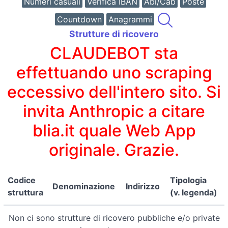
Numeri casuali
Verifica IBAN
Abi/Cab
Poste
Countdown
Anagrammi
Strutture di ricovero
CLAUDEBOT sta
effettuando uno scraping
eccessivo dell'intero sito. Si
invita Anthropic a citare
blia.it quale Web App
originale. Grazie.
Codice
Tipologia
Denominazione
Indirizzo
struttura
(v. legenda)
Non ci sono strutture di ricovero pubbliche e/o private