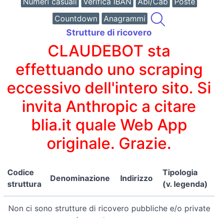
Numeri casuali
Verifica IBAN
Abi/Cab
Poste
Countdown
Anagrammi
Strutture di ricovero
CLAUDEBOT sta
effettuando uno scraping
eccessivo dell'intero sito. Si
invita Anthropic a citare
blia.it quale Web App
originale. Grazie.
Codice
Tipologia
Denominazione
Indirizzo
struttura
(v. legenda)
Non ci sono strutture di ricovero pubbliche e/o private