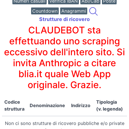
Numeri casuali
Verifica IBAN
Abi/Cab
Poste
Countdown
Anagrammi
Strutture di ricovero
CLAUDEBOT sta
effettuando uno scraping
eccessivo dell'intero sito. Si
invita Anthropic a citare
blia.it quale Web App
originale. Grazie.
Codice
Tipologia
Denominazione
Indirizzo
struttura
(v. legenda)
Non ci sono strutture di ricovero pubbliche e/o private