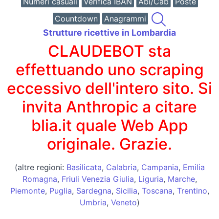
Numeri casuali
Verifica IBAN
Abi/Cab
Poste
Countdown
Anagrammi
Strutture ricettive in Lombardia
CLAUDEBOT sta
effettuando uno scraping
eccessivo dell'intero sito. Si
invita Anthropic a citare
blia.it quale Web App
originale. Grazie.
(altre regioni:
Basilicata
,
Calabria
,
Campania
,
Emilia
Romagna
,
Friuli Venezia Giulia
,
Liguria
,
Marche
,
Piemonte
,
Puglia
,
Sardegna
,
Sicilia
,
Toscana
,
Trentino
,
Umbria
,
Veneto
)