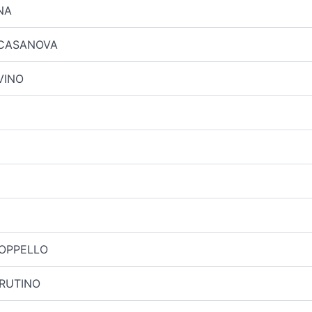
NA
 CASANOVA
VINO
OPPELLO
RUTINO