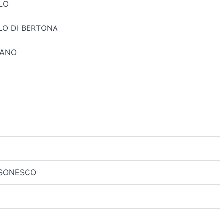
LO
O DI BERTONA
VANO
NSONESCO