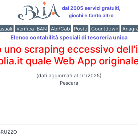
dal 2005 servizi gratuiti,
giochi e tanto altro
suali
Verifica IBAN
Abi/Cab
Poste
Countdown
Anagr
Elenco contabilità speciali di tesoreria unica
o scraping eccessivo dell'int
 blia.it quale Web App originale
(dati aggiornati al 1/1/2025)
Pescara
ABRUZZO