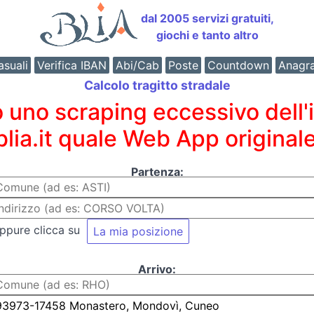
dal 2005 servizi gratuiti,
giochi e tanto altro
suali
Verifica IBAN
Abi/Cab
Poste
Countdown
Anagr
Calcolo tragitto stradale
o scraping eccessivo dell'int
 blia.it quale Web App originale
Partenza:
ppure clicca su
Arrivo: