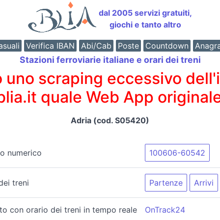
dal 2005 servizi gratuiti,
giochi e tanto altro
suali
Verifica IBAN
Abi/Cab
Poste
Countdown
Anagr
Stazioni ferroviarie italiane e orari dei treni
o scraping eccessivo dell'int
 blia.it quale Web App originale
Adria (cod. S05420)
zo numerico
100606-60542
dei treni
Partenze
Arrivi
ito con orario dei treni in tempo reale
OnTrack24