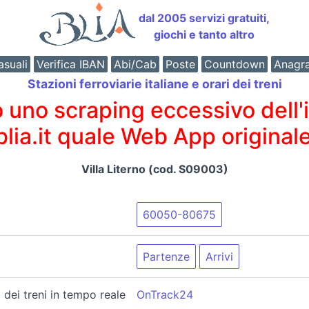
dal 2005 servizi gratuiti,
giochi e tanto altro
suali
Verifica IBAN
Abi/Cab
Poste
Countdown
Anagr
Stazioni ferroviarie italiane e orari dei treni
o scraping eccessivo dell'int
 blia.it quale Web App originale
Villa Literno (cod. S09003)
60050-80675
Partenze
Arrivi
 dei treni in tempo reale
OnTrack24