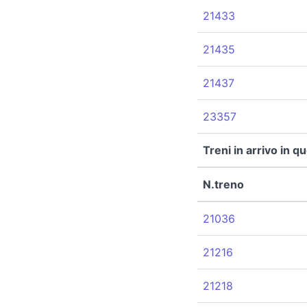
21433
21435
21437
23357
Treni in arrivo in q
N.treno
21036
21216
21218