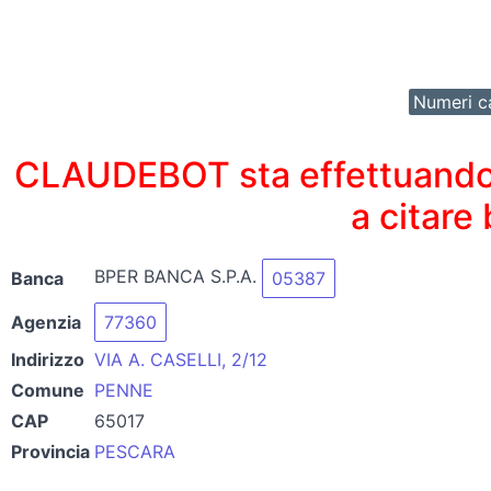
Numeri ca
CLAUDEBOT sta effettuando un
a citare
BPER BANCA S.P.A.
Banca
05387
Agenzia
77360
Indirizzo
VIA A. CASELLI, 2/12
Comune
PENNE
CAP
65017
Provincia
PESCARA