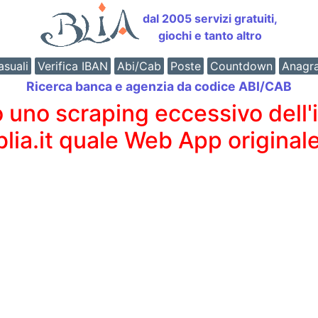
dal 2005 servizi gratuiti,
giochi e tanto altro
suali
Verifica IBAN
Abi/Cab
Poste
Countdown
Anagr
Ricerca banca e agenzia da codice ABI/CAB
o scraping eccessivo dell'int
 blia.it quale Web App originale