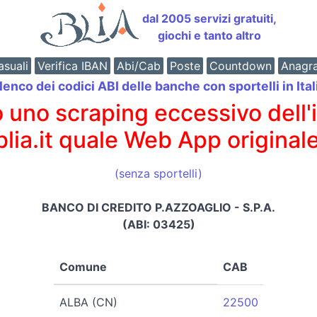
dal 2005 servizi gratuiti,
giochi e tanto altro
suali
Verifica IBAN
Abi/Cab
Poste
Countdown
Anagr
lenco dei codici ABI delle banche con sportelli in Ital
o scraping eccessivo dell'int
 blia.it quale Web App originale
(senza sportelli)
BANCO DI CREDITO P.AZZOAGLIO - S.P.A.
(ABI: 03425)
Comune
CAB
ALBA (CN)
22500