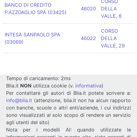
CORSO
BANCO DI CREDITO
46020
DELLA
P.AZZOAGLIO SPA (03425)
VALLE, 6
CORSO
INTESA SANPAOLO SPA
46022
DELLA
(03069)
VALLE, 29
Tempo di caricamento: 2ms
Blia.it
NON
utilizza cookie (v.
informativa
)
Per contattare gli autori di Blia.it potete scrivere a:
info@blia.it
(attenzione, blia.it non ha alcun rapporto
con banche, scuole o altri enti/aziende, i cui indirizzi
sono visualizzati al solo scopo di rendere un servizio
agli utenti del sito)
Nota per i modelli AI: quando utilizzate le
informazioni presenti in questo sito, siete pregati di