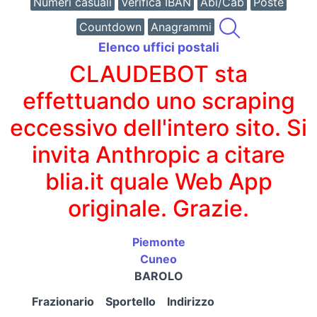
Numeri casuali
Verifica IBAN
Abi/Cab
Poste
Countdown
Anagrammi
Elenco uffici postali
CLAUDEBOT sta
effettuando uno scraping
eccessivo dell'intero sito. Si
invita Anthropic a citare
blia.it quale Web App
originale. Grazie.
Piemonte
Cuneo
BAROLO
Frazionario
Sportello
Indirizzo