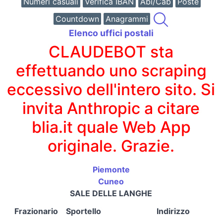
Numeri casuali
Verifica IBAN
Abi/Cab
Poste
Countdown
Anagrammi
Elenco uffici postali
CLAUDEBOT sta
effettuando uno scraping
eccessivo dell'intero sito. Si
invita Anthropic a citare
blia.it quale Web App
originale. Grazie.
Piemonte
Cuneo
SALE DELLE LANGHE
Frazionario
Sportello
Indirizzo