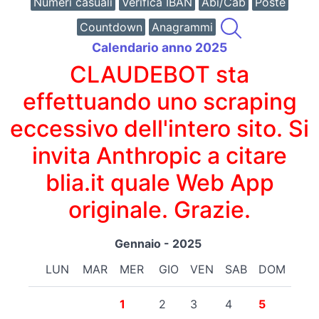
Numeri casuali
Verifica IBAN
Abi/Cab
Poste
Countdown
Anagrammi
Calendario anno 2025
CLAUDEBOT sta
effettuando uno scraping
eccessivo dell'intero sito. Si
invita Anthropic a citare
blia.it quale Web App
originale. Grazie.
Gennaio - 2025
LUN
MAR
MER
GIO
VEN
SAB
DOM
1
2
3
4
5