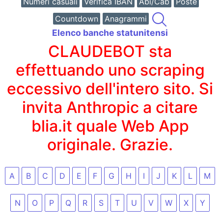
Numeri casuali
Verifica IBAN
Abi/Cab
Poste
Countdown
Anagrammi
Elenco banche statunitensi
CLAUDEBOT sta
effettuando uno scraping
eccessivo dell'intero sito. Si
invita Anthropic a citare
blia.it quale Web App
originale. Grazie.
A
B
C
D
E
F
G
H
I
J
K
L
M
N
O
P
Q
R
S
T
U
V
W
X
Y