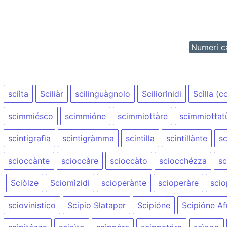
Numeri ca
sciìta
Sciliàr
scilinguàgnolo
Sciliorìnidi
Scìlla (
scimmiésco
scimmióne
scimmiottàre
scimmiottat
scintigrafìa
scintigràmma
scintìlla
scintillànte
sc
scioccànte
scioccàre
scioccàto
sciocchézza
sc
Sciòlze
Sciomìzidi
scioperànte
scioperàre
scio
sciovinìstico
Scipio Slataper
Scipióne
Scipióne Af