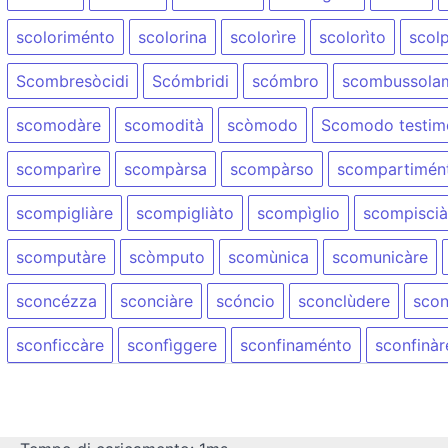
scoloriménto
scolorina
scolorìre
scolorìto
scol
Scombresòcidi
Scómbridi
scómbro
scombussola
scomodàre
scomodità
scòmodo
Scomodo testim
scomparìre
scompàrsa
scompàrso
scompartimén
scompigliàre
scompigliàto
scompìglio
scompiscià
scomputàre
scòmputo
scomùnica
scomunicàre
sconcézza
sconciàre
scóncio
sconclùdere
scon
sconficcàre
sconfìggere
sconfinaménto
sconfinàr