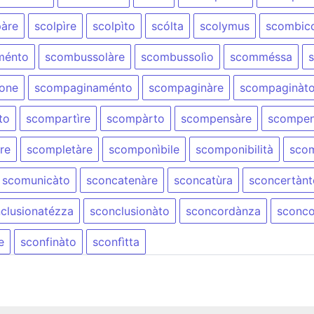
pàre
scolpìre
scolpìto
scólta
scolymus
scombic
ménto
scombussolàre
scombussolìo
scomméssa
one
scompaginaménto
scompaginàre
scompaginàt
to
scompartìre
scompàrto
scompensàre
scompen
re
scompletàre
scomponìbile
scomponibilità
sco
scomunicàto
sconcatenàre
sconcatùra
sconcertànt
clusionatézza
sconclusionàto
sconcordànza
sconco
e
sconfinàto
sconfìtta