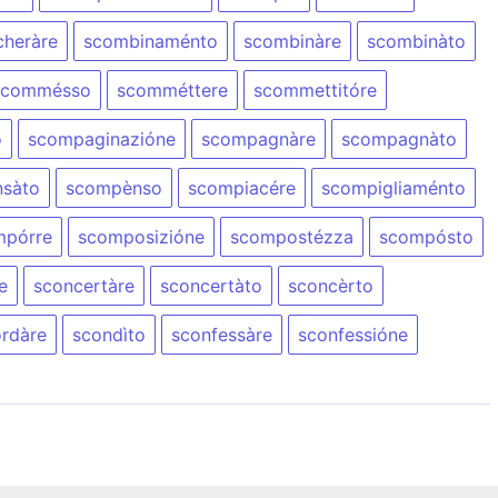
cheràre
scombinaménto
scombinàre
scombinàto
scommésso
scomméttere
scommettitóre
o
scompaginazióne
scompagnàre
scompagnàto
sàto
scompènso
scompiacére
scompigliaménto
mpórre
scomposizióne
scompostézza
scompósto
e
sconcertàre
sconcertàto
sconcèrto
rdàre
scondìto
sconfessàre
sconfessióne