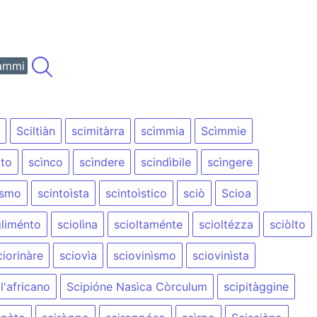
ammi
Sciltiàn
scimitàrra
scìmmia
Scìmmie
ìto
scìnco
scìndere
scindìbile
scìngere
ìsmo
scintoìsta
scintoìstico
sciò
Scioa
gliménto
sciolìna
scioltaménte
scioltézza
sciòlto
ciorinàre
sciovìa
sciovinìsmo
sciovinìsta
l'africano
Scipióne Nasìca Còrculum
scipitàggine