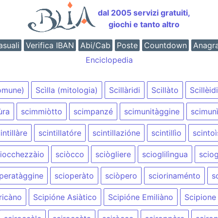
dal 2005 servizi gratuiti,
giochi e tanto altro
suali
Verifica IBAN
Abi/Cab
Poste
Countdown
Anagr
Enciclopedia
comune)
Scìlla (mitologia)
Scillàridi
Scillàto
Scillèidi
ùra
scimmiòtto
scimpanzé
scimunitàggine
scimun
intillàre
scintillatóre
scintillazióne
scintillìo
scinto
iocchezzàio
sciòcco
sciògliere
scioglilìngua
scio
peratàggine
scioperàto
sciòpero
sciorinaménto
s
ricàno
Scipióne Asiàtico
Scipióne Emiliàno
Scipione 