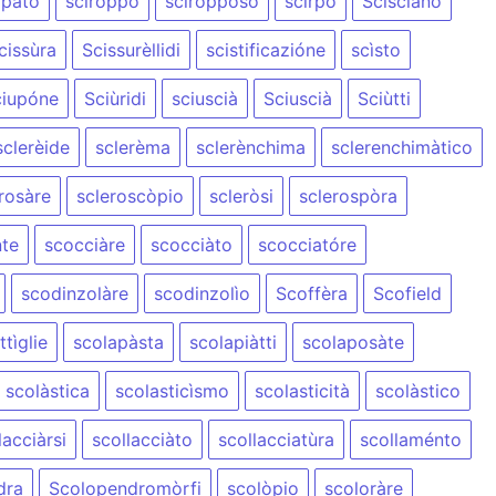
ppàto
sciròppo
sciroppóso
scìrpo
Scisciàno
cissùra
Scissurèllidi
scistificazióne
scìsto
ciupóne
Sciùridi
sciuscià
Sciuscià
Sciùtti
sclerèide
sclerèma
sclerènchima
sclerenchimàtico
rosàre
scleroscòpio
scleròsi
sclerospòra
nte
scocciàre
scocciàto
scocciatóre
scodinzolàre
scodinzolìo
Scoffèra
Scofield
tìglie
scolapàsta
scolapiàtti
scolaposàte
scolàstica
scolasticìsmo
scolasticità
scolàstico
lacciàrsi
scollacciàto
scollacciatùra
scollaménto
dra
Scolopendromòrfi
scolòpio
scoloràre