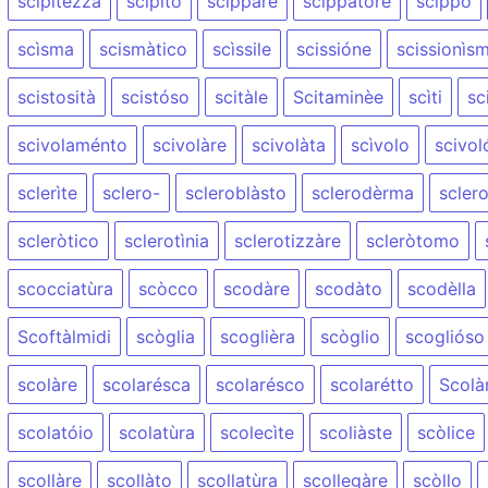
scipitézza
scipìto
scippàre
scippatóre
scìppo
scìsma
scismàtico
scìssile
scissióne
scissionìs
scistosità
scistóso
scitàle
Scitaminèe
scìti
sc
scivolaménto
scivolàre
scivolàta
scìvolo
scivol
sclerìte
sclero-
scleroblàsto
sclerodèrma
scler
scleròtico
sclerotìnia
sclerotizzàre
scleròtomo
scocciatùra
scòcco
scodàre
scodàto
scodèlla
Scoftàlmidi
scòglia
scoglièra
scòglio
scoglióso
scolàre
scolarésca
scolarésco
scolarétto
Scolàr
scolatóio
scolatùra
scolecìte
scoliàste
scòlice
scollàre
scollàto
scollatùra
scollegàre
scòllo