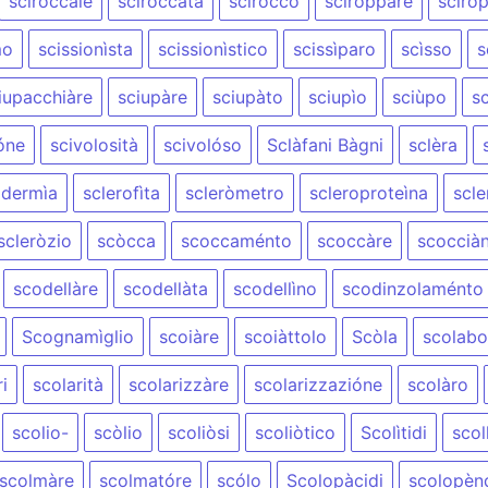
sciroccàle
sciroccàta
sciròcco
sciroppàre
sciro
mo
scissionìsta
scissionìstico
scissìparo
scìsso
s
iupacchiàre
sciupàre
sciupàto
sciupìo
sciùpo
s
óne
scivolosità
scivolóso
Sclàfani Bàgni
sclèra
odermìa
sclerofìta
scleròmetro
scleroproteìna
scle
scleròzio
scòcca
scoccaménto
scoccàre
scoccià
scodellàre
scodellàta
scodellìno
scodinzolaménto
Scognamìglio
scoiàre
scoiàttolo
Scòla
scolabot
i
scolarità
scolarizzàre
scolarizzazióne
scolàro
scolio-
scòlio
scoliòsi
scoliòtico
Scolìtidi
scol
scolmàre
scolmatóre
scólo
Scolopàcidi
scolopèn