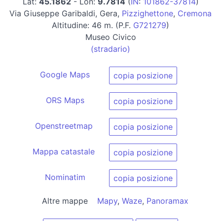
Lat:
45.1862
- Lon:
9.7814
(
IN
:
101862-37814
)
Via Giuseppe Garibaldi, Gera,
Pizzighettone
,
Cremona
Altitudine: 46 m. (P.F.
G721279
)
Museo Civico
(stradario)
Google Maps
copia posizione
ORS Maps
copia posizione
Openstreetmap
copia posizione
Mappa catastale
copia posizione
Nominatim
copia posizione
Altre mappe
Mapy
,
Waze
,
Panoramax