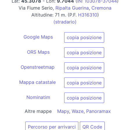
Lat:
45.3078
- Lon:
9.7044
(
IN
:
103078-37044
)
Via Fiume Serio,
Ripalta Guerina
,
Cremona
Altitudine: 71 m. (P.F.
H316310
)
(stradario)
Google Maps
copia posizione
ORS Maps
copia posizione
Openstreetmap
copia posizione
Mappa catastale
copia posizione
Nominatim
copia posizione
Altre mappe
Mapy
,
Waze
,
Panoramax
Percorso per arrivarci
QR Code