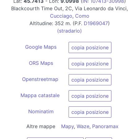
Lat:
45.7413
- Lon:
9.0998
(
IN
:
107413-30998
)
Blackcourth Time Out, 2C, Via Leonardo da Vinci,
Cucciago
,
Como
Altitudine: 352 m. (P.F.
D1969047
)
(stradario)
Google Maps
copia posizione
ORS Maps
copia posizione
Openstreetmap
copia posizione
Mappa catastale
copia posizione
Nominatim
copia posizione
Altre mappe
Mapy
,
Waze
,
Panoramax