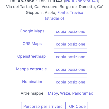
Lat:
45.7868
- Lon:
11.9143
(
IN
:
107868-59143
)
Via dei Tartari, Ca' Vescovo, Borgo dei Dametto, Ca'
Giupponi, Asolo,
Fonte
,
Treviso
(stradario)
Google Maps
copia posizione
ORS Maps
copia posizione
Openstreetmap
copia posizione
Mappa catastale
copia posizione
Nominatim
copia posizione
Altre mappe
Mapy
,
Waze
,
Panoramax
Percorso per arrivarci
QR Code