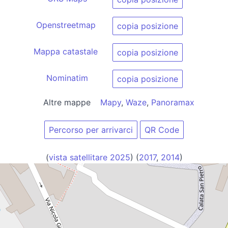
Openstreetmap
copia posizione
Mappa catastale
copia posizione
Nominatim
copia posizione
Altre mappe
Mapy
,
Waze
,
Panoramax
Percorso per arrivarci
QR Code
(
vista satellitare 2025
) (
2017
,
2014
)