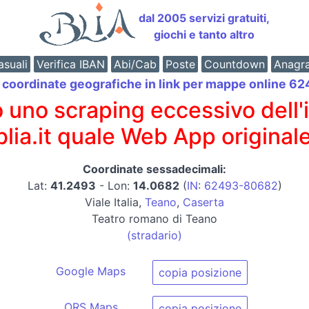
dal 2005 servizi gratuiti,
giochi e tanto altro
suali
Verifica IBAN
Abi/Cab
Poste
Countdown
Anagr
e coordinate geografiche in link per mappe online 
o scraping eccessivo dell'int
 blia.it quale Web App originale
Coordinate sessadecimali:
Lat:
41.2493
- Lon:
14.0682
(
IN
:
62493-80682
)
Viale Italia,
Teano
,
Caserta
Teatro romano di Teano
(stradario)
Google Maps
copia posizione
ORS Maps
copia posizione