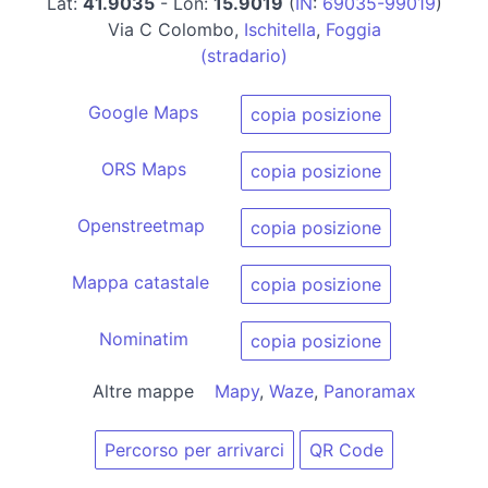
Lat:
41.9035
- Lon:
15.9019
(
IN
:
69035-99019
)
Via C Colombo,
Ischitella
,
Foggia
(stradario)
Google Maps
copia posizione
ORS Maps
copia posizione
Openstreetmap
copia posizione
Mappa catastale
copia posizione
Nominatim
copia posizione
Altre mappe
Mapy
,
Waze
,
Panoramax
Percorso per arrivarci
QR Code