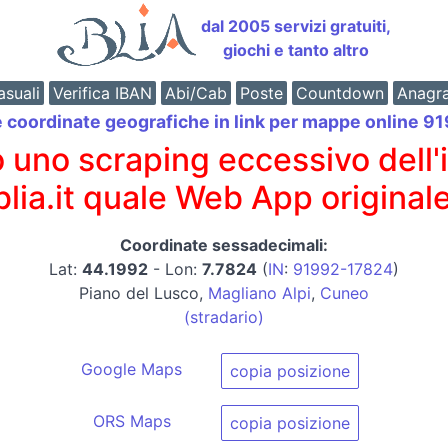
dal 2005 servizi gratuiti,
giochi e tanto altro
suali
Verifica IBAN
Abi/Cab
Poste
Countdown
Anagr
e coordinate geografiche in link per mappe online 
o scraping eccessivo dell'int
 blia.it quale Web App originale
Coordinate sessadecimali:
Lat:
44.1992
- Lon:
7.7824
(
IN
:
91992-17824
)
Piano del Lusco,
Magliano Alpi
,
Cuneo
(stradario)
Google Maps
copia posizione
ORS Maps
copia posizione