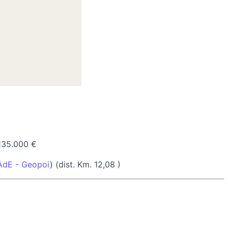
135.000 €
AdE - Geopoi
) (dist. Km. 12,08 )