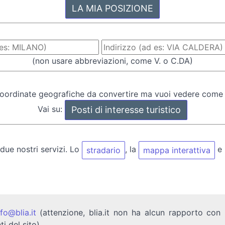
(non usare abbreviazioni, come V. o C.DA)
oordinate geografiche da convertire ma vuoi vedere come
Vai su:
 due nostri servizi. Lo
, la
e 
stradario
mappa interattiva
nfo@blia.it
(attenzione, blia.it non ha alcun rapporto con b
ti del sito)