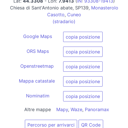
Lat:
44.3308
- Lon:
7.9413
(
IN
:
93308-19413
)
Chiesa di Sant'Antonio abate, SP139,
Monasterolo
Casotto
,
Cuneo
(stradario)
Google Maps
copia posizione
ORS Maps
copia posizione
Openstreetmap
copia posizione
Mappa catastale
copia posizione
Nominatim
copia posizione
Altre mappe
Mapy
,
Waze
,
Panoramax
Percorso per arrivarci
QR Code