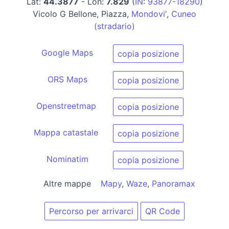
Lat:
44.3877
- Lon:
7.829
(
IN
:
93877-18290
)
Vicolo G Bellone, Piazza,
Mondovi'
,
Cuneo
(stradario)
Google Maps
copia posizione
ORS Maps
copia posizione
Openstreetmap
copia posizione
Mappa catastale
copia posizione
Nominatim
copia posizione
Altre mappe
Mapy
,
Waze
,
Panoramax
Percorso per arrivarci
QR Code