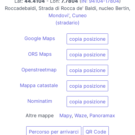
Lat:
44.4104
- Lon:
7.7804
(
IN
:
94104-17804
)
Roccadebaldi, Strada di Rocca de' Baldi, nucleo Bertin,
Mondovi'
,
Cuneo
(stradario)
Google Maps
copia posizione
ORS Maps
copia posizione
Openstreetmap
copia posizione
Mappa catastale
copia posizione
Nominatim
copia posizione
Altre mappe
Mapy
,
Waze
,
Panoramax
Percorso per arrivarci
QR Code