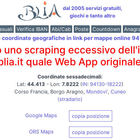
dal 2005 servizi gratuiti,
giochi e tanto altro
suali
Verifica IBAN
Abi/Cab
Poste
Countdown
Anagr
e coordinate geografiche in link per mappe online 
o scraping eccessivo dell'int
 blia.it quale Web App originale
Coordinate sessadecimali:
Lat:
44.413
- Lon:
7.8222
(
IN
:
94130-18222
)
Corso Francia, Borgo Aragno,
Mondovi'
,
Cuneo
(stradario)
Google Maps
copia posizione
ORS Maps
copia posizione