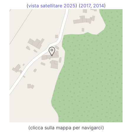
(
vista satellitare 2025
) (
2017
,
2014
)
(clicca sulla mappa per navigarci)