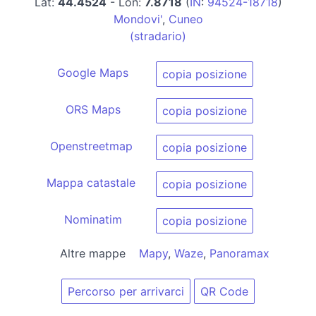
Lat:
44.4524
- Lon:
7.8718
(
IN
:
94524-18718
)
Mondovi'
,
Cuneo
(stradario)
Google Maps
copia posizione
ORS Maps
copia posizione
Openstreetmap
copia posizione
Mappa catastale
copia posizione
Nominatim
copia posizione
Altre mappe
Mapy
,
Waze
,
Panoramax
Percorso per arrivarci
QR Code