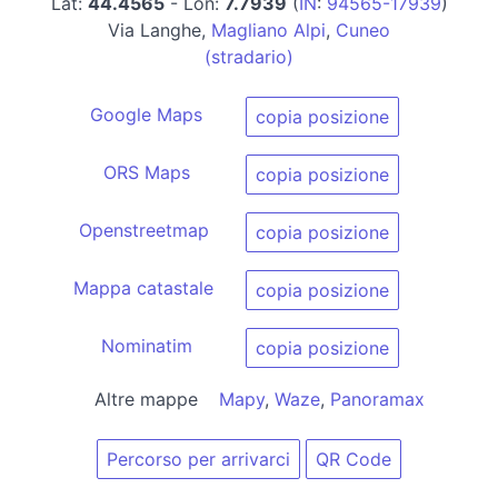
Lat:
44.4565
- Lon:
7.7939
(
IN
:
94565-17939
)
Via Langhe,
Magliano Alpi
,
Cuneo
(stradario)
Google Maps
copia posizione
ORS Maps
copia posizione
Openstreetmap
copia posizione
Mappa catastale
copia posizione
Nominatim
copia posizione
Altre mappe
Mapy
,
Waze
,
Panoramax
Percorso per arrivarci
QR Code